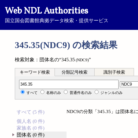
Web NDL Authorities
国立国会図書館典拠データ検索・提供サービス
345.35(NDC9) の検索結果
検索対象：団体名の“345.35
”
(NDC9)
キーワード検索
分類記号検索
識別子検索
分類記号検索
すべて
名称のみ
普通件名のみ
ジャンルのみ
NDC9の分類「345.35」は団
すべて (5 件)
個人名 (0 件)
家族名 (0 件)
団体名 (0 件)