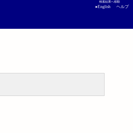
検索結果へ移動
▸
English
ヘルプ