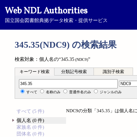
Web NDL Authorities
国立国会図書館典拠データ検索・提供サービス
345.35(NDC9) の検索結果
検索対象：個人名の“345.35
”
(NDC9)
キーワード検索
分類記号検索
識別子検索
分類記号検索
すべて
名称のみ
普通件名のみ
ジャンルのみ
NDC9の分類「345.35」は個
すべて (5 件)
個人名 (0 件)
家族名 (0 件)
団体名 (0 件)