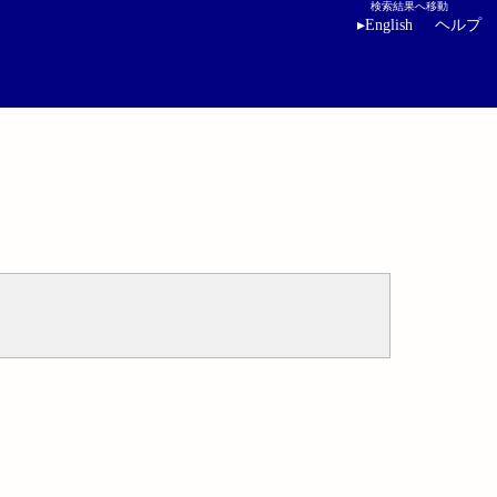
検索結果へ移動
▸
English
ヘルプ