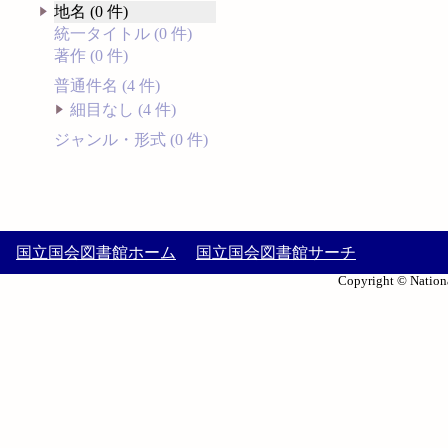
地名 (0 件)
統一タイトル (0 件)
著作 (0 件)
普通件名 (4 件)
細目なし (4 件)
ジャンル・形式 (0 件)
国立国会図書館ホーム
国立国会図書館サーチ
Copyright © Nationa