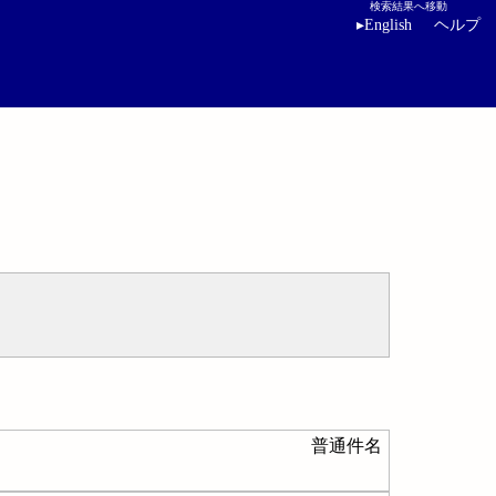
検索結果へ移動
▸
English
ヘルプ
普通件名