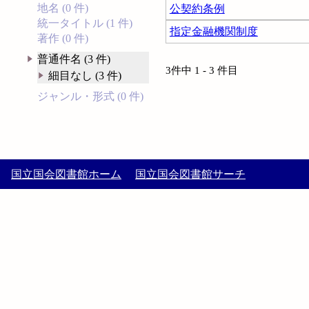
地名 (0 件)
公契約条例
統一タイトル (1 件)
指定金融機関制度
著作 (0 件)
普通件名 (3 件)
3件中 1 - 3 件目
細目なし (3 件)
ジャンル・形式 (0 件)
国立国会図書館ホーム
国立国会図書館サーチ