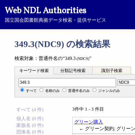
Web NDL Authorities
国立国会図書館典拠データ検索・提供サービス
349.3(NDC9) の検索結果
検索対象：普通件名の“349.3
”
(NDC9)
キーワード検索
分類記号検索
識別子検索
分類記号検索
すべて
名称のみ
普通件名のみ
ジャンルのみ
3件中 1 - 3 件目
すべて (4 件)
個人名 (0 件)
グリーン購入
家族名 (0 件)
← グリーン契約; グリー
団体名 (0 件)