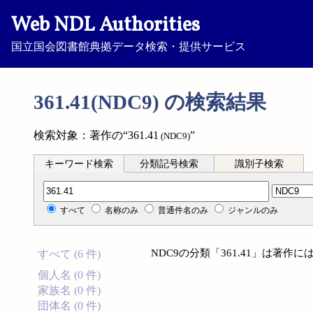
Web NDL Authorities
国立国会図書館典拠データ検索・提供サービス
361.41(NDC9) の検索結果
検索対象：著作の“361.41
”
(NDC9)
キーワード検索
分類記号検索
識別子検索
分類記号検索
すべて
名称のみ
普通件名のみ
ジャンルのみ
NDC9の分類「361.41」は著
すべて (6 件)
個人名 (0 件)
家族名 (0 件)
団体名 (0 件)