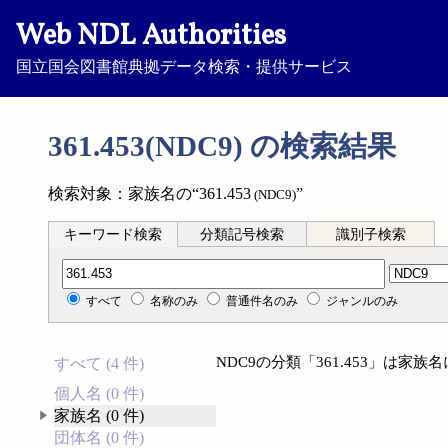
Web NDL Authorities
国立国会図書館典拠データ検索・提供サービス
361.453(NDC9) の検索結果
検索対象：家族名の“361.453
”
(NDC9)
キーワード検索
分類記号検索
識別子検索
分類記号検索
すべて
名称のみ
普通件名のみ
ジャンルのみ
NDC9の分類「361.453」は家
すべて (4 件)
個人名 (0 件)
家族名 (0 件)
団体名 (0 件)