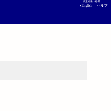
検索結果へ移動
▸
English
ヘルプ