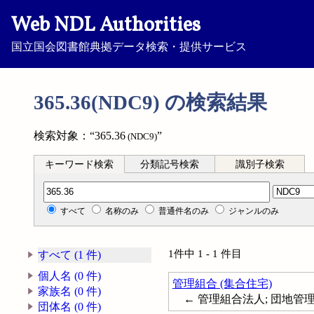
Web NDL Authorities
国立国会図書館典拠データ検索・提供サービス
365.36(NDC9) の検索結果
検索対象：“365.36
”
(NDC9)
キーワード検索
分類記号検索
識別子検索
分類記号検索
すべて
名称のみ
普通件名のみ
ジャンルのみ
1件中 1 - 1 件目
すべて (1 件)
個人名 (0 件)
管理組合 (集合住宅)
家族名 (0 件)
← 管理組合法人; 団地管理組合; C
団体名 (0 件)