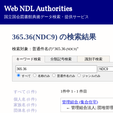
Web NDL Authorities
国立国会図書館典拠データ検索・提供サービス
365.36(NDC9) の検索結果
検索対象：普通件名の“365.36
”
(NDC9)
キーワード検索
分類記号検索
識別子検索
分類記号検索
すべて
名称のみ
普通件名のみ
ジャンルのみ
1件中 1 - 1 件目
すべて (1 件)
個人名 (0 件)
管理組合 (集合住宅)
家族名 (0 件)
← 管理組合法人; 団地管理組合; C
団体名 (0 件)