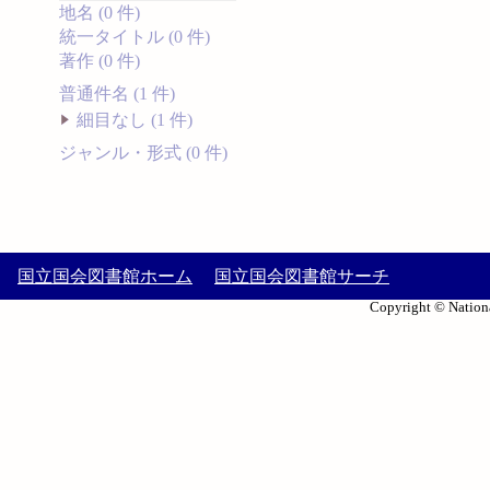
地名 (0 件)
統一タイトル (0 件)
著作 (0 件)
普通件名 (1 件)
細目なし (1 件)
ジャンル・形式 (0 件)
国立国会図書館ホーム
国立国会図書館サーチ
Copyright © Nationa