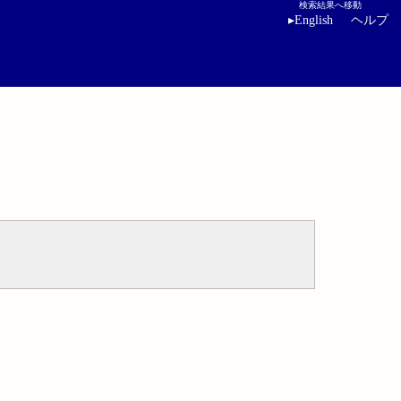
検索結果へ移動
▸
English
ヘルプ