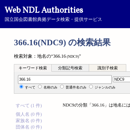
Web NDL Authorities
国立国会図書館典拠データ検索・提供サービス
366.16(NDC9) の検索結果
検索対象：地名の“366.16
”
(NDC9)
キーワード検索
分類記号検索
識別子検索
分類記号検索
すべて
名称のみ
普通件名のみ
ジャンルのみ
NDC9の分類「366.16」は地
すべて (1 件)
個人名 (0 件)
家族名 (0 件)
団体名 (0 件)