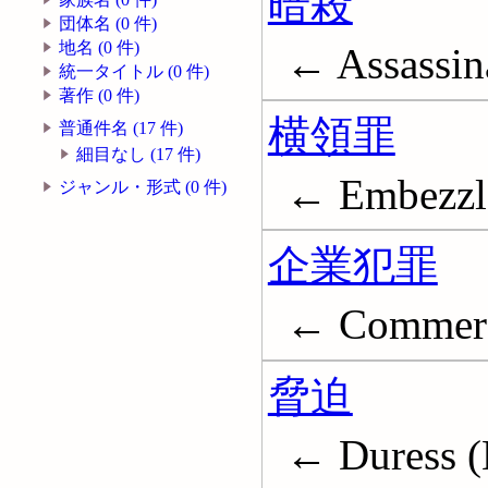
暗殺
団体名 (0 件)
地名 (0 件)
← Assassin
統一タイトル (0 件)
著作 (0 件)
横領罪
普通件名 (17 件)
細目なし (17 件)
← Embezzl
ジャンル・形式 (0 件)
企業犯罪
← Commerc
脅迫
← Duress 