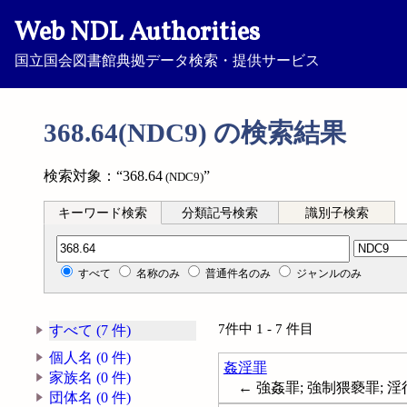
Web NDL Authorities
国立国会図書館典拠データ検索・提供サービス
368.64(NDC9) の検索結果
検索対象：“368.64
”
(NDC9)
キーワード検索
分類記号検索
識別子検索
分類記号検索
すべて
名称のみ
普通件名のみ
ジャンルのみ
7件中 1 - 7 件目
すべて (7 件)
個人名 (0 件)
姦淫罪
家族名 (0 件)
← 強姦罪; 強制猥褻罪; 淫行勧誘罪
団体名 (0 件)