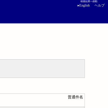
検索結果へ移動
▸
English
ヘルプ
普通件名