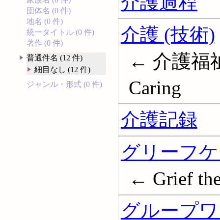
介護過程
団体名 (0 件)
地名 (0 件)
介護 (技術)
統一タイトル (0 件)
著作 (0 件)
← 介護福
普通件名 (12 件)
細目なし (12 件)
Caring
ジャンル・形式 (0 件)
介護記録
グリーフケ
← Grief th
グループワ