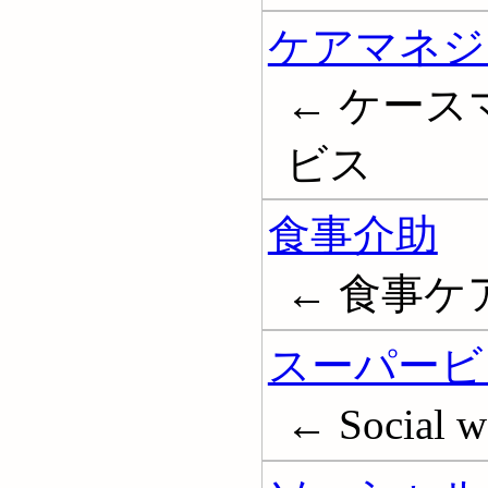
ケアマネジ
← ケース
ビス
食事介助
← 食事ケ
スーパービ
← Social wo