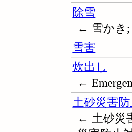
除雪
← 雪かき; 
雪害
炊出し
← Emergenc
土砂災害防
← 土砂