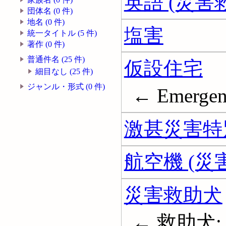
英語 (災害
団体名 (0 件)
地名 (0 件)
塩害
統一タイトル (5 件)
著作 (0 件)
普通件名 (25 件)
仮設住宅
細目なし (25 件)
ジャンル・形式 (0 件)
← Emergen
激甚災害特
航空機 (災
災害救助犬
← 救助犬; 