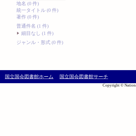
地名 (0 件)
統一タイトル (0 件)
著作 (0 件)
普通件名 (1 件)
細目なし (1 件)
ジャンル・形式 (0 件)
国立国会図書館ホーム
国立国会図書館サーチ
Copyright © Nationa