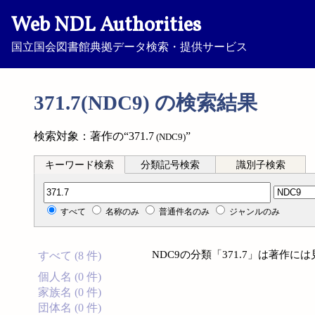
Web NDL Authorities
国立国会図書館典拠データ検索・提供サービス
371.7(NDC9) の検索結果
検索対象：著作の“371.7
”
(NDC9)
キーワード検索
分類記号検索
識別子検索
分類記号検索
すべて
名称のみ
普通件名のみ
ジャンルのみ
NDC9の分類「371.7」は著作
すべて (8 件)
個人名 (0 件)
家族名 (0 件)
団体名 (0 件)