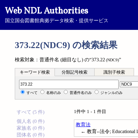
Web NDL Authorities
国立国会図書館典拠データ検索・提供サービス
373.22(NDC9) の検索結果
検索対象：普通件名 (細目なし) の“373.22
”
(NDC9)
キーワード検索
分類記号検索
識別子検索
分類記号検索
すべて
名称のみ
普通件名のみ
ジャンルのみ
1件中 1 - 1 件目
すべて (5 件)
個人名 (0 件)
教育法
家族名 (0 件)
← 教育--法令; Educational law
団体名 (0 件)