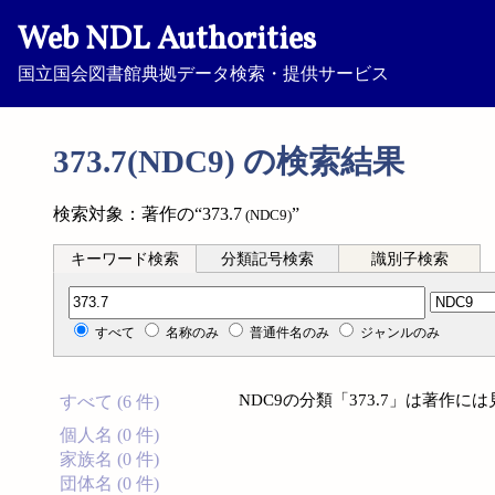
Web NDL Authorities
国立国会図書館典拠データ検索・提供サービス
373.7(NDC9) の検索結果
検索対象：著作の“373.7
”
(NDC9)
キーワード検索
分類記号検索
識別子検索
分類記号検索
すべて
名称のみ
普通件名のみ
ジャンルのみ
NDC9の分類「373.7」は著作
すべて (6 件)
個人名 (0 件)
家族名 (0 件)
団体名 (0 件)