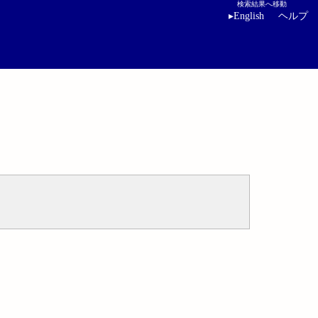
検索結果へ移動
▸
English
ヘルプ