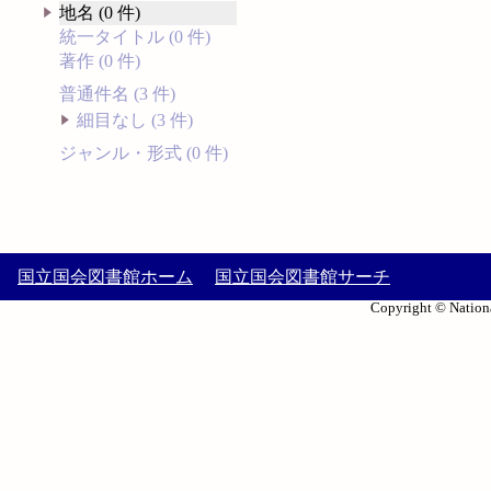
地名 (0 件)
統一タイトル (0 件)
著作 (0 件)
普通件名 (3 件)
細目なし (3 件)
ジャンル・形式 (0 件)
国立国会図書館ホーム
国立国会図書館サーチ
Copyright © Nationa