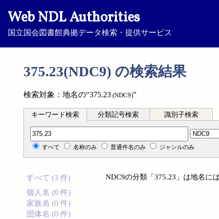
Web NDL Authorities
国立国会図書館典拠データ検索・提供サービス
375.23(NDC9) の検索結果
検索対象：地名の“375.23
”
(NDC9)
キーワード検索
分類記号検索
識別子検索
分類記号検索
すべて
名称のみ
普通件名のみ
ジャンルのみ
NDC9の分類「375.23」は地
すべて (3 件)
個人名 (0 件)
家族名 (0 件)
団体名 (0 件)