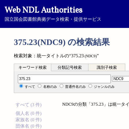
Web NDL Authorities
国立国会図書館典拠データ検索・提供サービス
375.23(NDC9) の検索結果
検索対象：統一タイトルの“375.23
”
(NDC9)
キーワード検索
分類記号検索
識別子検索
分類記号検索
すべて
名称のみ
普通件名のみ
ジャンルのみ
NDC9の分類「375.23」は統
すべて (3 件)
個人名 (0 件)
家族名 (0 件)
団体名 (0 件)