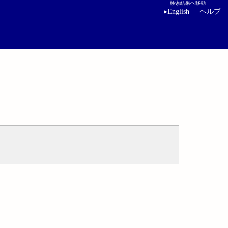
検索結果へ移動
▸
English
ヘルプ