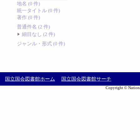
地名 (0 件)
統一タイトル (0 件)
著作 (0 件)
普通件名 (2 件)
細目なし (2 件)
ジャンル・形式 (0 件)
国立国会図書館ホーム
国立国会図書館サーチ
Copyright © Nationa