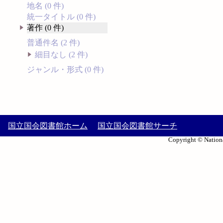
地名 (0 件)
統一タイトル (0 件)
著作 (0 件)
普通件名 (2 件)
細目なし (2 件)
ジャンル・形式 (0 件)
国立国会図書館ホーム
国立国会図書館サーチ
Copyright © Nationa