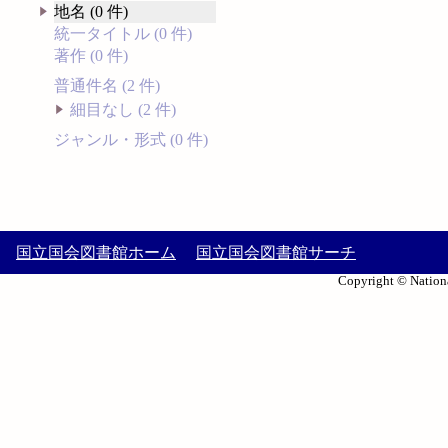
地名 (0 件)
統一タイトル (0 件)
著作 (0 件)
普通件名 (2 件)
細目なし (2 件)
ジャンル・形式 (0 件)
国立国会図書館ホーム
国立国会図書館サーチ
Copyright © Nationa