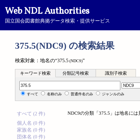
Web NDL Authorities
国立国会図書館典拠データ検索・提供サービス
375.5(NDC9) の検索結果
検索対象：地名の“375.5
”
(NDC9)
キーワード検索
分類記号検索
識別子検索
分類記号検索
すべて
名称のみ
普通件名のみ
ジャンルのみ
NDC9の分類「375.5」は地名
すべて (2 件)
個人名 (0 件)
家族名 (0 件)
団体名 (0 件)