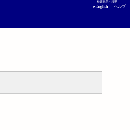
検索結果へ移動
▸
English
ヘルプ