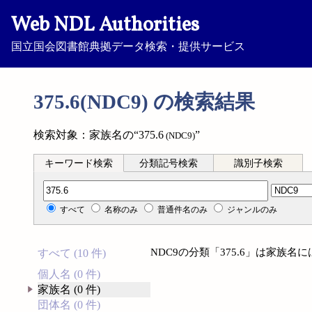
Web NDL Authorities
国立国会図書館典拠データ検索・提供サービス
375.6(NDC9) の検索結果
検索対象：家族名の“375.6
”
(NDC9)
キーワード検索
分類記号検索
識別子検索
分類記号検索
すべて
名称のみ
普通件名のみ
ジャンルのみ
NDC9の分類「375.6」は家族
すべて (10 件)
個人名 (0 件)
家族名 (0 件)
団体名 (0 件)