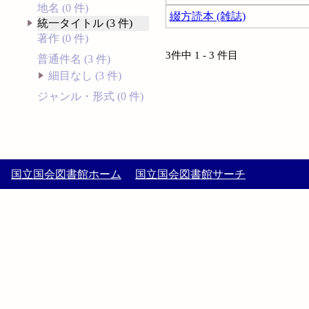
地名 (0 件)
綴方読本 (雑誌)
統一タイトル (3 件)
著作 (0 件)
3件中 1 - 3 件目
普通件名 (3 件)
細目なし (3 件)
ジャンル・形式 (0 件)
国立国会図書館ホーム
国立国会図書館サーチ