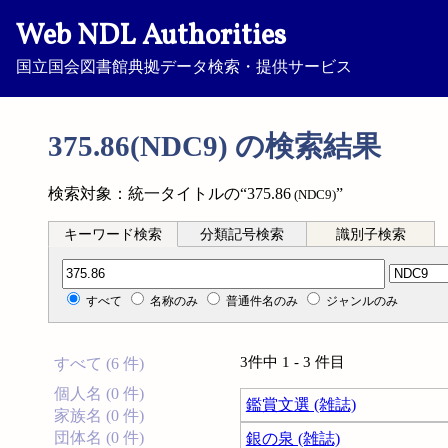
Web NDL Authorities
国立国会図書館典拠データ検索・提供サービス
375.86(NDC9) の検索結果
検索対象：統一タイトルの“375.86
”
(NDC9)
キーワード検索
分類記号検索
識別子検索
分類記号検索
すべて
名称のみ
普通件名のみ
ジャンルのみ
3件中 1 - 3 件目
すべて (6 件)
個人名 (0 件)
鑑賞文選 (雑誌)
家族名 (0 件)
団体名 (0 件)
銀の泉 (雑誌)