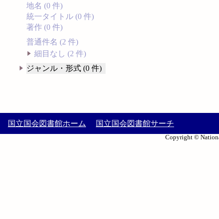
地名 (0 件)
統一タイトル (0 件)
著作 (0 件)
普通件名 (2 件)
細目なし (2 件)
ジャンル・形式 (0 件)
国立国会図書館ホーム
国立国会図書館サーチ
Copyright © Nationa