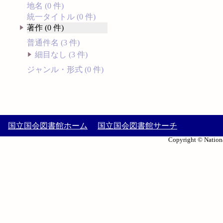
地名 (0 件)
統一タイトル (0 件)
著作 (0 件)
普通件名 (3 件)
細目なし (3 件)
ジャンル・形式 (0 件)
国立国会図書館ホーム
国立国会図書館サーチ
Copyright © Nationa