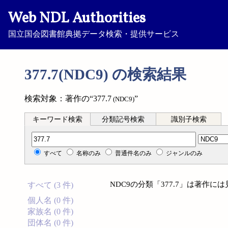
Web NDL Authorities
国立国会図書館典拠データ検索・提供サービス
377.7(NDC9) の検索結果
検索対象：著作の“377.7
”
(NDC9)
キーワード検索
分類記号検索
識別子検索
分類記号検索
すべて
名称のみ
普通件名のみ
ジャンルのみ
NDC9の分類「377.7」は著作
すべて (3 件)
個人名 (0 件)
家族名 (0 件)
団体名 (0 件)