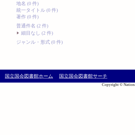
地名 (0 件)
統一タイトル (0 件)
著作 (0 件)
普通件名 (2 件)
細目なし (2 件)
ジャンル・形式 (0 件)
国立国会図書館ホーム
国立国会図書館サーチ
Copyright © Nationa