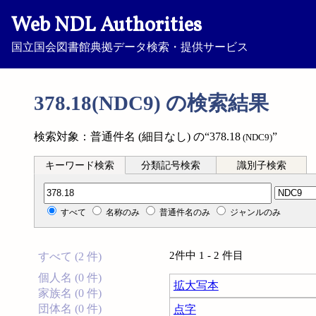
Web NDL Authorities
国立国会図書館典拠データ検索・提供サービス
378.18(NDC9) の検索結果
検索対象：普通件名 (細目なし) の“378.18
”
(NDC9)
キーワード検索
分類記号検索
識別子検索
分類記号検索
すべて
名称のみ
普通件名のみ
ジャンルのみ
2件中 1 - 2 件目
すべて (2 件)
個人名 (0 件)
拡大写本
家族名 (0 件)
団体名 (0 件)
点字