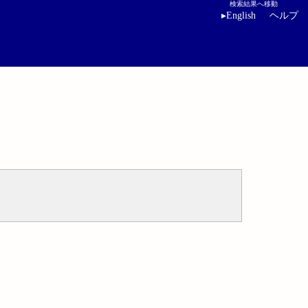
検索結果へ移動
▸
English
ヘルプ