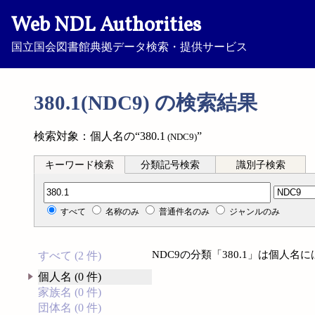
Web NDL Authorities
国立国会図書館典拠データ検索・提供サービス
380.1(NDC9) の検索結果
検索対象：個人名の“380.1
”
(NDC9)
キーワード検索
分類記号検索
識別子検索
分類記号検索
すべて
名称のみ
普通件名のみ
ジャンルのみ
NDC9の分類「380.1」は個人
すべて (2 件)
個人名 (0 件)
家族名 (0 件)
団体名 (0 件)