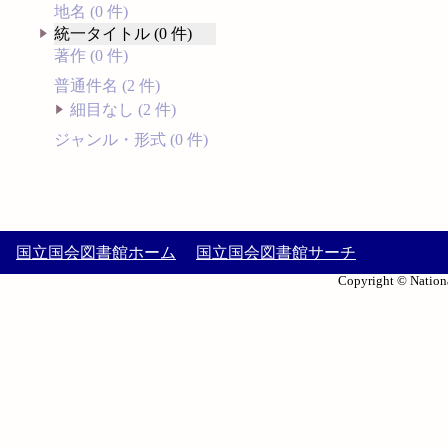
地名 (0 件)
統一タイトル (0 件)
著作 (0 件)
普通件名 (2 件)
細目なし (2 件)
ジャンル・形式 (0 件)
国立国会図書館ホーム
国立国会図書館サーチ
Copyright © Nationa