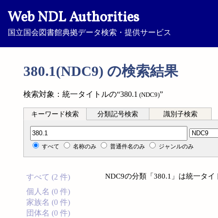
Web NDL Authorities
国立国会図書館典拠データ検索・提供サービス
380.1(NDC9) の検索結果
検索対象：統一タイトルの“380.1
”
(NDC9)
キーワード検索
分類記号検索
識別子検索
分類記号検索
すべて
名称のみ
普通件名のみ
ジャンルのみ
NDC9の分類「380.1」は統一
すべて (2 件)
個人名 (0 件)
家族名 (0 件)
団体名 (0 件)