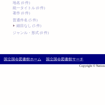
地名 (0 件)
統一タイトル (0 件)
著作 (0 件)
普通件名 (5 件)
細目なし (5 件)
ジャンル・形式 (0 件)
国立国会図書館ホーム
国立国会図書館サーチ
Copyright © Nationa