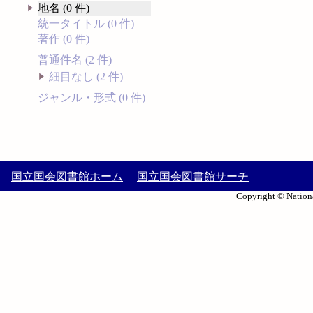
地名 (0 件)
統一タイトル (0 件)
著作 (0 件)
普通件名 (2 件)
細目なし (2 件)
ジャンル・形式 (0 件)
国立国会図書館ホーム
国立国会図書館サーチ
Copyright © Nationa