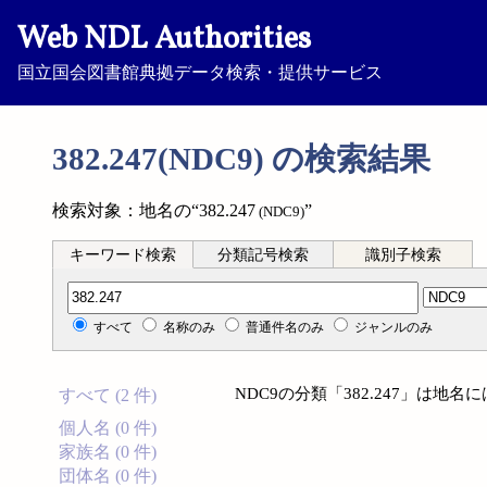
Web NDL Authorities
国立国会図書館典拠データ検索・提供サービス
382.247(NDC9) の検索結果
検索対象：地名の“382.247
”
(NDC9)
キーワード検索
分類記号検索
識別子検索
分類記号検索
すべて
名称のみ
普通件名のみ
ジャンルのみ
NDC9の分類「382.247」は地
すべて (2 件)
個人名 (0 件)
家族名 (0 件)
団体名 (0 件)