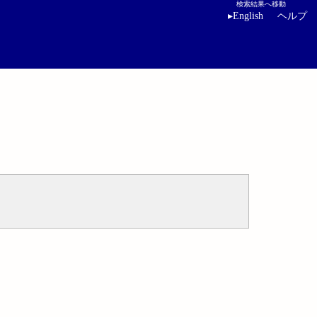
検索結果へ移動
▸
English
ヘルプ