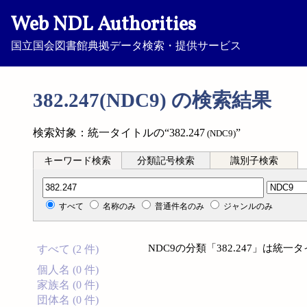
Web NDL Authorities
国立国会図書館典拠データ検索・提供サービス
382.247(NDC9) の検索結果
検索対象：統一タイトルの“382.247
”
(NDC9)
キーワード検索
分類記号検索
識別子検索
分類記号検索
すべて
名称のみ
普通件名のみ
ジャンルのみ
NDC9の分類「382.247」は
すべて (2 件)
個人名 (0 件)
家族名 (0 件)
団体名 (0 件)