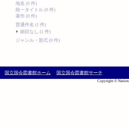
地名 (0 件)
統一タイトル (0 件)
著作 (0 件)
普通件名 (1 件)
細目なし (1 件)
ジャンル・形式 (0 件)
国立国会図書館ホーム
国立国会図書館サーチ
Copyright © Nationa