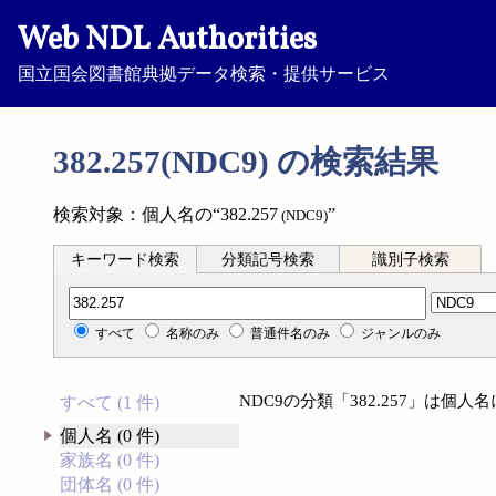
Web NDL Authorities
国立国会図書館典拠データ検索・提供サービス
382.257(NDC9) の検索結果
検索対象：個人名の“382.257
”
(NDC9)
キーワード検索
分類記号検索
識別子検索
分類記号検索
すべて
名称のみ
普通件名のみ
ジャンルのみ
NDC9の分類「382.257」は個
すべて (1 件)
個人名 (0 件)
家族名 (0 件)
団体名 (0 件)