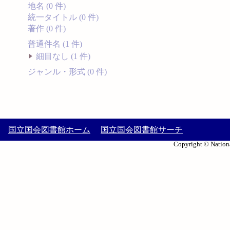
地名 (0 件)
統一タイトル (0 件)
著作 (0 件)
普通件名 (1 件)
細目なし (1 件)
ジャンル・形式 (0 件)
国立国会図書館ホーム
国立国会図書館サーチ
Copyright © Nationa