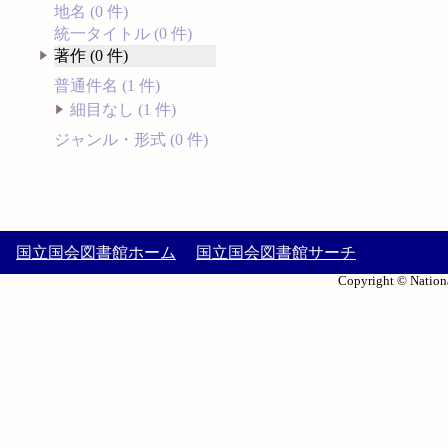
地名 (0 件)
統一タイトル (0 件)
著作 (0 件)
普通件名 (1 件)
細目なし (1 件)
ジャンル・形式 (0 件)
国立国会図書館ホーム
国立国会図書館サーチ
Copyright © Nationa