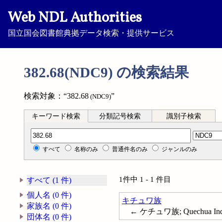
Web NDL Authorities
国立国会図書館典拠データ検索・提供サービス
382.68(NDC9) の検索結果
検索対象：“382.68
”
(NDC9)
キーワード検索
分類記号検索
識別子検索
分類記号検索
すべて
名称のみ
普通件名のみ
ジャンルのみ
1件中 1 - 1 件目
すべて (1 件)
個人名 (0 件)
キチュワ族
家族名 (0 件)
← ケチュワ族; Quechua Ind
団体名 (0 件)