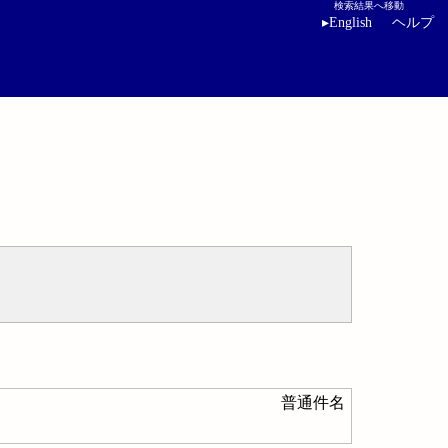
検索結果へ移動
▸
English
ヘルプ
普通件名