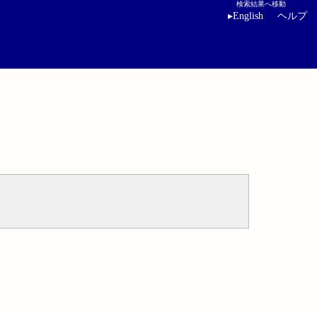
検索結果へ移動
▸
English
ヘルプ