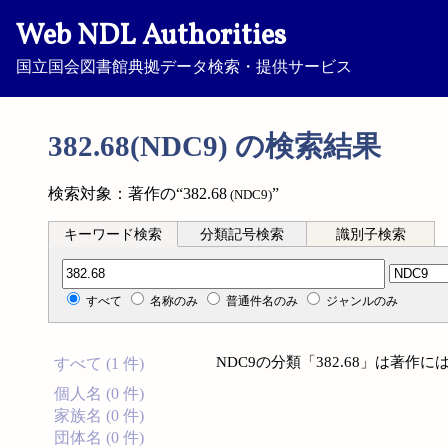
Web NDL Authorities
国立国会図書館典拠データ検索・提供サービス
382.68(NDC9) の検索結果
検索対象：著作の“382.68
”
(NDC9)
キーワード検索
分類記号検索
識別子検索
分類記号検索
すべて
名称のみ
普通件名のみ
ジャンルのみ
NDC9の分類「382.68」は著
すべて (1 件)
個人名 (0 件)
家族名 (0 件)
団体名 (0 件)