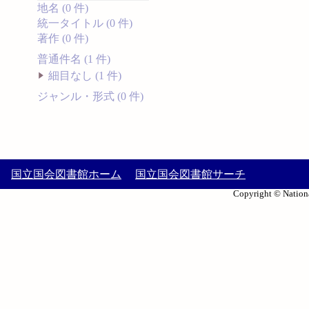
地名 (0 件)
統一タイトル (0 件)
著作 (0 件)
普通件名 (1 件)
細目なし (1 件)
ジャンル・形式 (0 件)
国立国会図書館ホーム
国立国会図書館サーチ
Copyright © Nationa