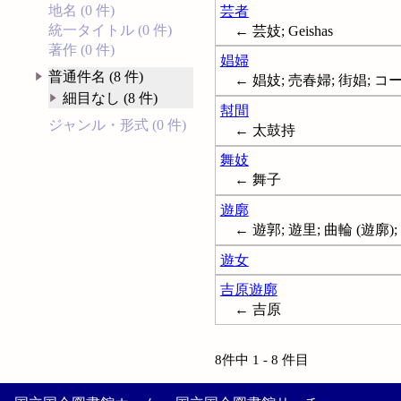
地名 (0 件)
芸者
統一タイトル (0 件)
← 芸妓; Geishas
著作 (0 件)
娼婦
普通件名 (8 件)
← 娼妓; 売春婦; 街娼; コー
細目なし (8 件)
幇間
ジャンル・形式 (0 件)
← 太鼓持
舞妓
← 舞子
遊廓
← 遊郭; 遊里; 曲輪 (遊廓); 
遊女
吉原遊廓
← 吉原
8件中 1 - 8 件目