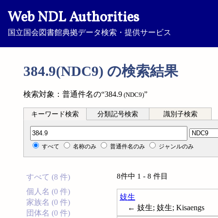
Web NDL Authorities
国立国会図書館典拠データ検索・提供サービス
384.9(NDC9) の検索結果
検索対象：普通件名の“384.9
”
(NDC9)
キーワード検索
分類記号検索
識別子検索
分類記号検索
すべて
名称のみ
普通件名のみ
ジャンルのみ
8件中 1 - 8 件目
すべて (8 件)
個人名 (0 件)
妓生
家族名 (0 件)
← 妓生; 妓生; Kisaengs
団体名 (0 件)