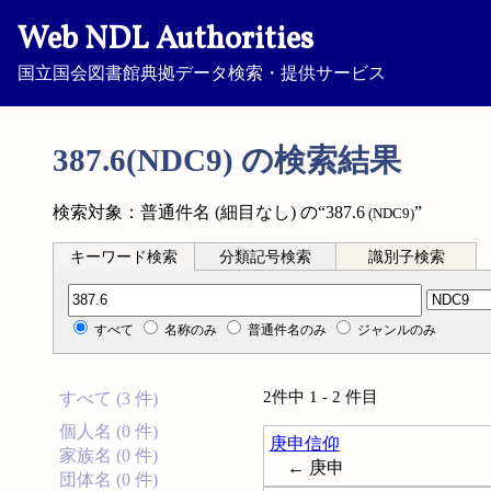
Web NDL Authorities
国立国会図書館典拠データ検索・提供サービス
387.6(NDC9) の検索結果
検索対象：普通件名 (細目なし) の“387.6
”
(NDC9)
キーワード検索
分類記号検索
識別子検索
分類記号検索
すべて
名称のみ
普通件名のみ
ジャンルのみ
2件中 1 - 2 件目
すべて (3 件)
個人名 (0 件)
庚申信仰
家族名 (0 件)
← 庚申
団体名 (0 件)