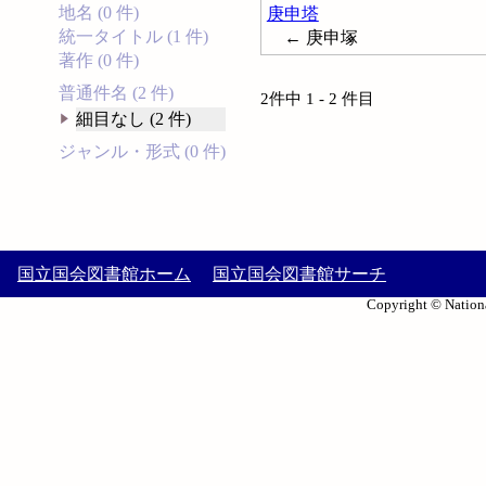
地名 (0 件)
庚申塔
統一タイトル (1 件)
← 庚申塚
著作 (0 件)
普通件名 (2 件)
2件中 1 - 2 件目
細目なし (2 件)
ジャンル・形式 (0 件)
国立国会図書館ホーム
国立国会図書館サーチ
Copyright © Nationa