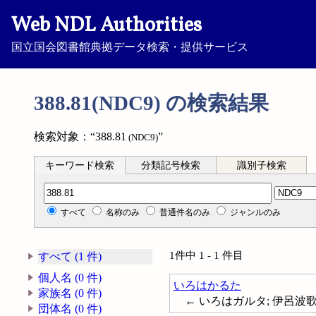
Web NDL Authorities
国立国会図書館典拠データ検索・提供サービス
388.81(NDC9) の検索結果
検索対象：“388.81
”
(NDC9)
キーワード検索
分類記号検索
識別子検索
分類記号検索
すべて
名称のみ
普通件名のみ
ジャンルのみ
1件中 1 - 1 件目
すべて (1 件)
個人名 (0 件)
いろはかるた
家族名 (0 件)
← いろはガルタ; 伊呂波歌留多;
団体名 (0 件)