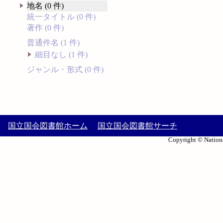
地名 (0 件)
統一タイトル (0 件)
著作 (0 件)
普通件名 (1 件)
細目なし (1 件)
ジャンル・形式 (0 件)
国立国会図書館ホーム
国立国会図書館サーチ
Copyright © Nationa