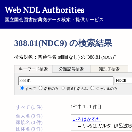
Web NDL Authorities
国立国会図書館典拠データ検索・提供サービス
388.81(NDC9) の検索結果
検索対象：普通件名 (細目なし) の“388.81
”
(NDC9)
キーワード検索
分類記号検索
識別子検索
分類記号検索
すべて
名称のみ
普通件名のみ
ジャンルのみ
1件中 1 - 1 件目
すべて (1 件)
個人名 (0 件)
いろはかるた
家族名 (0 件)
← いろはガルタ; 伊呂波歌留多;
団体名 (0 件)