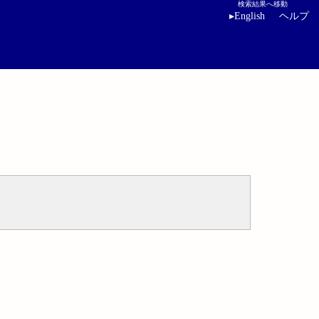
検索結果へ移動
▸
English
ヘルプ