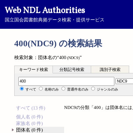
Web NDL Authorities
国立国会図書館典拠データ検索・提供サービス
400(NDC9) の検索結果
検索対象：団体名の“400
”
(NDC9)
キーワード検索
分類記号検索
識別子検索
分類記号検索
すべて
名称のみ
普通件名のみ
ジャンルのみ
NDC9の分類「400」は団体名に
すべて (13 件)
個人名 (0 件)
家族名 (0 件)
団体名 (0 件)