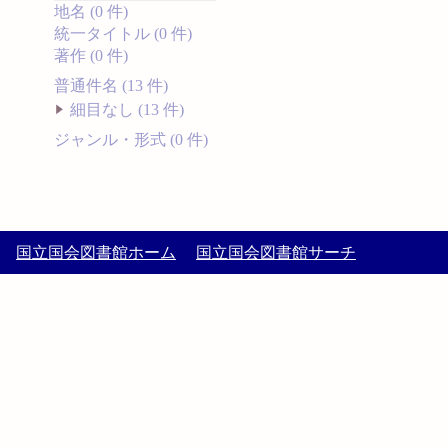
地名 (0 件)
統一タイトル (0 件)
著作 (0 件)
普通件名 (13 件)
細目なし (13 件)
ジャンル・形式 (0 件)
国立国会図書館ホーム
国立国会図書館サーチ