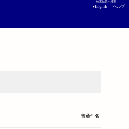
検索結果へ移動
▸
English
ヘルプ
普通件名