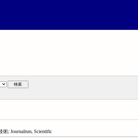
検索
rnalism, Scientific