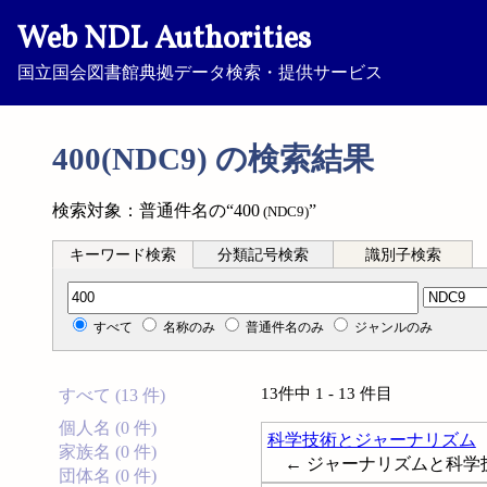
Web NDL Authorities
国立国会図書館典拠データ検索・提供サービス
400(NDC9) の検索結果
検索対象：普通件名の“400
”
(NDC9)
キーワード検索
分類記号検索
識別子検索
分類記号検索
すべて
名称のみ
普通件名のみ
ジャンルのみ
13件中 1 - 13 件目
すべて (13 件)
個人名 (0 件)
科学技術とジャーナリズム
家族名 (0 件)
← ジャーナリズムと科学技術; Jou
団体名 (0 件)