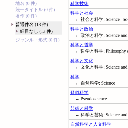
地名 (0 件)
科学技術
統一タイトル (0 件)
科学と社会
著作 (0 件)
← 社会と科学; Science--Socia
普通件名 (13 件)
科学と政治
細目なし (13 件)
← 政治と科学; Science and s
ジャンル・形式 (0 件)
科学と哲学
← 哲学と科学; Philosophy an
科学と文化
← 文化と科学; Science and ci
科学
← 自然科学; Science
疑似科学
← Pseudoscience
芸術と科学
← 科学と芸術; Science and th
自然科学と人文科学