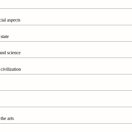
l aspects
tate
d science
vilization
e arts