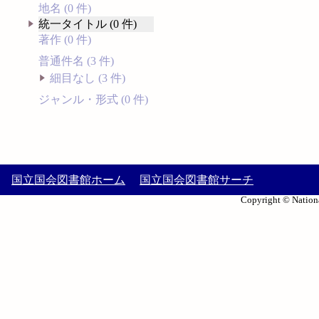
地名 (0 件)
統一タイトル (0 件)
著作 (0 件)
普通件名 (3 件)
細目なし (3 件)
ジャンル・形式 (0 件)
国立国会図書館ホーム
国立国会図書館サーチ
Copyright © Nationa