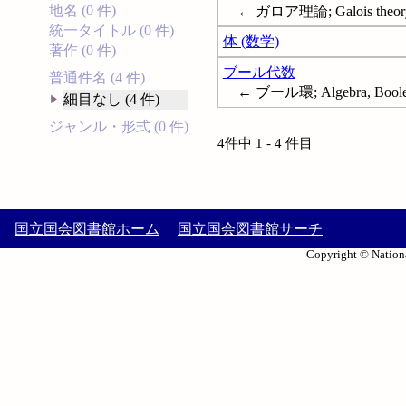
地名 (0 件)
← ガロア理論; Galois theor
統一タイトル (0 件)
体 (数学)
著作 (0 件)
ブール代数
普通件名 (4 件)
← ブール環; Algebra, Bool
細目なし (4 件)
ジャンル・形式 (0 件)
4件中 1 - 4 件目
国立国会図書館ホーム
国立国会図書館サーチ
Copyright © Nationa