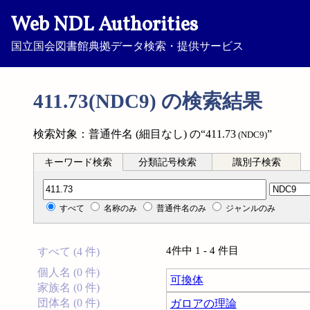
Web NDL Authorities
国立国会図書館典拠データ検索・提供サービス
411.73(NDC9) の検索結果
検索対象：普通件名 (細目なし) の“411.73
”
(NDC9)
キーワード検索
分類記号検索
識別子検索
分類記号検索
すべて
名称のみ
普通件名のみ
ジャンルのみ
4件中 1 - 4 件目
すべて (4 件)
個人名 (0 件)
可換体
家族名 (0 件)
団体名 (0 件)
ガロアの理論