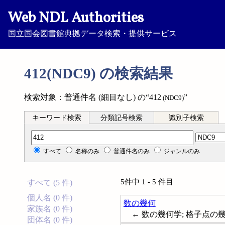
Web NDL Authorities
国立国会図書館典拠データ検索・提供サービス
412(NDC9) の検索結果
検索対象：普通件名 (細目なし) の“412
”
(NDC9)
キーワード検索
分類記号検索
識別子検索
分類記号検索
すべて
名称のみ
普通件名のみ
ジャンルのみ
5件中 1 - 5 件目
すべて (5 件)
個人名 (0 件)
数の幾何
家族名 (0 件)
← 数の幾何学; 格子点の幾何学; 
団体名 (0 件)